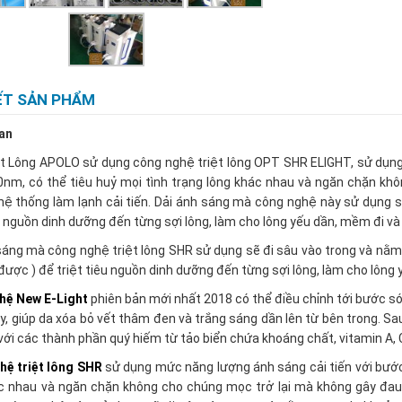
IẾT SẢN PHẨM
an
t Lông APOLO sử dụng công nghệ triệt lông OPT SHR ELIGHT, sử dụng
nm, có thể tiêu huỷ mọi tình trạng lông khác nhau và ngăn chặn kh
 hệ thống làm lạnh cải tiến. Dải ánh sáng mà công nghệ này sử dụng 
êu nguồn dinh dưỡng đến từng sợi lông, làm cho lông yếu dần, mềm đi và
sáng mà công nghệ triệt lông SHR sử dụng sẽ đi sâu vào trong và nằ
được ) để triệt tiêu nguồn dinh dưỡng đến từng sợi lông, làm cho lông 
hệ New E-Light
phiên bản mới nhất 2018 có thể điều chỉnh tới bước só
, giúp da xóa bỏ vết thâm đen và trắng sáng dần lên từ bên trong. 
với các thành phần quý hiếm từ tảo biển chứa khoáng chất, vitamin A, C
hệ triệt lông SHR
sử dụng mức năng lượng ánh sáng cải tiến với bước
c nhau và ngăn chặn không cho chúng mọc trở lại mà không gây đau d