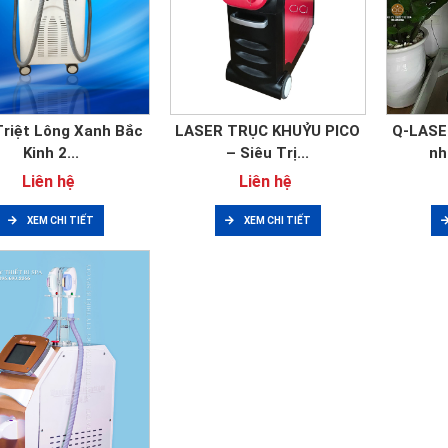
riệt Lông Xanh Bắc
LASER TRỤC KHUỶU PICO
Q-LASE
Kinh 2...
– Siêu Trị...
nh
Liên hệ
Liên hệ
XEM CHI TIẾT
XEM CHI TIẾT