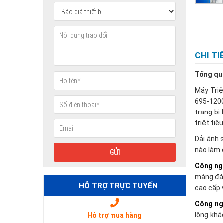
CHI T
Tổng qu
Máy Triệ
695-1200
trang bị
triệt ti
Dải ánh 
nào làm 
Công ng
màng đáy
HỖ TRỢ TRỰC TUYẾN
cao cấp 
Công ng
lông khá
Hỗ trợ mua hàng