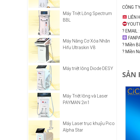
CÔNG TY
Máy Triệt Lông Spectrum
LIÊN H
BBL
YOUT
?
EMAIL :
FANP
Máy Nâng Cơ Xóa Nhăn
?
Miền Bắ
Hifu Ultraskin V8
?
Miền Na
Máy triệt lông Diode DESY
SẢN 
Máy Triệt lông và Laser
PAYMAN 2in1
Máy Laser trục khuỷu Pico
Alpha Star