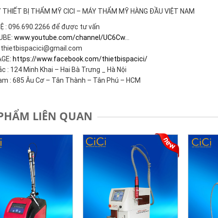
 THIẾT BỊ THẨM MỸ CICI – MÁY THẨM MỸ HÀNG ĐẦU VIỆT NAM
Ệ : 096.690.2266 để được tư vấn
UBE:
www.youtube.com/channel/UC6Cw
…
 thietbispacici@gmail.com
AGE:
https://www.facebook.com/thietbispacici/
c : 124 Minh Khai – Hai Bà Trưng _ Hà Nội
m : 685 Âu Cơ – Tân Thành – Tân Phú – HCM
PHẨM LIÊN QUAN