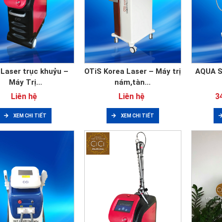
 Laser trục khuỷu –
OTiS Korea Laser – Máy trị
AQUA SK
Máy Trị...
nám,tàn...
Liên hệ
Liên hệ
3
XEM CHI TIẾT
XEM CHI TIẾT