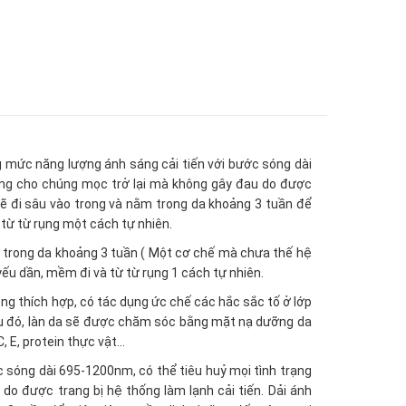
 mức năng lượng ánh sáng cải tiến với bước sóng dài
ông cho chúng mọc trở lại mà không gây đau do được
sẽ đi sâu vào trong và nằm trong da khoảng 3 tuần để
 từ từ rụng một cách tự nhiên.
m trong da khoảng 3 tuần ( Một cơ chế mà chưa thế hệ
yếu dần, mềm đi và từ từ rụng 1 cách tự nhiên.
ng thích hợp, có tác dụng ức chế các hắc sắc tố ở lớp
Sau đó, làn da sẽ được chăm sóc bằng mặt nạ dưỡng da
, E, protein thực vật…
 sóng dài 695-1200nm, có thể tiêu huỷ mọi tình trạng
o được trang bị hệ thống làm lạnh cải tiến. Dải ánh