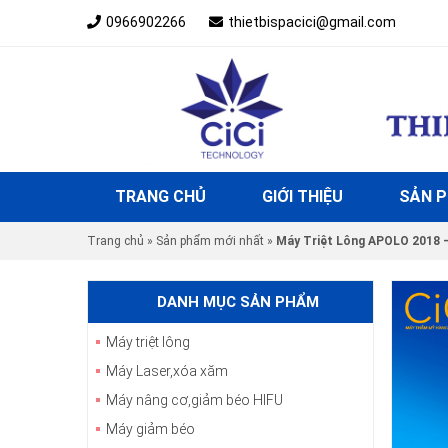
0966902266
thietbispacici@gmail.com
TRANG CHỦ
GIỚI THIỆU
SẢN 
Trang chủ
»
Sản phẩm mới nhất
»
Máy Triệt Lông APOLO 2018 –
DANH MỤC SẢN PHẨM
Máy triệt lông
Máy Laser,xóa xăm
Máy nâng cơ,giảm béo HIFU
Máy giảm béo