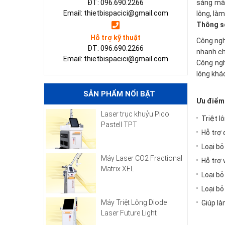
ĐT: 096.690.2266
sáng mà 
Email: thietbispacici@gmail.com
lông, là
Thông s
Hỗ trợ kỹ thuật
Công ngh
ĐT: 096.690.2266
nhanh ch
Email: thietbispacici@gmail.com
Công ngh
lông khá
SẢN PHẨM NỔI BẬT
Ưu điểm
Laser trục khuỷu Pico
Triệt l
Pastell TPT
Hỗ trợ 
Loại bỏ
Máy Laser CO2 Fractional
Hỗ trợ 
Matrix XEL
Loại bỏ
Loại b
Máy Triệt Lông Diode
Giúp là
Laser Future Light