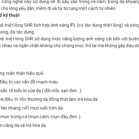
công nghệ này sử dụng sẽ đi sâu vào trong và nằm trong da khoảng 
m cho lông yếu dần, mềm đi và từ từ rụng một cách tự nhiên.
ố kỹ thuật
ệ triệt lông SHR tích hợp ánh sáng IPL (có tác dụng triệt lông) và sóng
óng, đa tác dụng.
ệ triệt lông SHR sử dụng mức năng lượng ánh sáng cải tiến với bước
c nhau và ngăn chặn không cho chúng mọc trở lại mà không gây đau do 
ông toàn thân hiệu quả.
điều trị các vấn đề mạch máu.
 sắc tố biểu bì của da ( đồi mồi, sạn đen…).
và điều trị tổn thương da đồng thời làm trẻ hóa da.
 tàn nhang, nốt mụn ruồi trên da.
ỏ mụn trứng cá (mụn cám, mụn đầu đen..).
m căng da và trẻ hóa da.