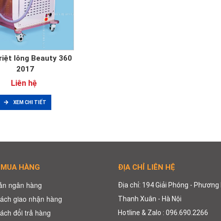
riệt lông Beauty 360
2017
Liên hệ
XEM CHI TIẾT
 MUA HÀNG
ĐỊA CHỈ LIÊN HỆ
oản ngân hàng
Địa chỉ: 194 Giải Phóng - Phương 
ách giao nhận hàng
Thanh Xuân - Hà Nội
ách đổi trả hàng
Hotline & Zalo : 096.690.2266