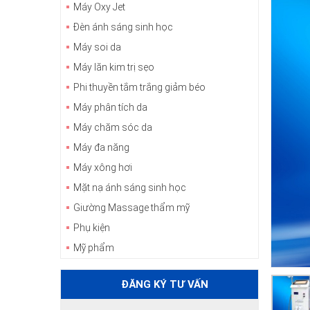
Máy Oxy Jet
Đèn ánh sáng sinh học
Máy soi da
Máy lăn kim trị sẹo
Phi thuyền tắm trắng giảm béo
Máy phân tích da
Máy chăm sóc da
Máy đa năng
Máy xông hơi
Mặt nạ ánh sáng sinh học
Giường Massage thẩm mỹ
Phụ kiện
Mỹ phẩm
ĐĂNG KÝ TƯ VẤN