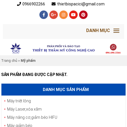
0966902266
thietbispacici@gmail.com
DANH MỤC
Trang chủ
»
Mỹ phẩm
SẢN PHẨM ĐANG ĐƯỢC CẬP NHẬT.
DANH MỤC SẢN PHẨM
Máy triệt lông
Máy Laser,xóa xăm
Máy nâng cơ,giảm béo HIFU
Máy giảm béo