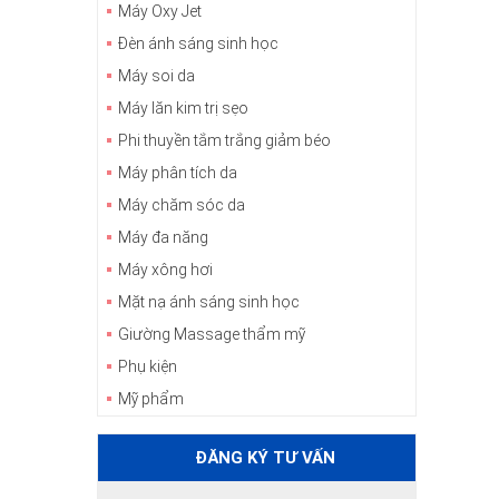
Máy Oxy Jet
Đèn ánh sáng sinh học
Máy soi da
Máy lăn kim trị sẹo
Phi thuyền tắm trắng giảm béo
Máy phân tích da
Máy chăm sóc da
Máy đa năng
Máy xông hơi
Mặt nạ ánh sáng sinh học
Giường Massage thẩm mỹ
Phụ kiện
Mỹ phẩm
ĐĂNG KÝ TƯ VẤN