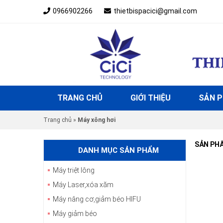
0966902266
thietbispacici@gmail.com
TRANG CHỦ
GIỚI THIỆU
SẢN 
Trang chủ
»
Máy xông hơi
SẢN PH
DANH MỤC SẢN PHẨM
Máy triệt lông
Máy Laser,xóa xăm
Máy nâng cơ,giảm béo HIFU
Máy giảm béo