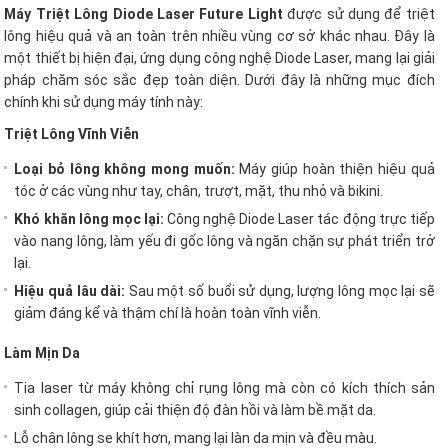
Máy Triệt Lông Diode Laser Future Light
được sử dụng để triệt
lông hiệu quả và an toàn trên nhiều vùng cơ sở khác nhau. Đây là
một thiết bị hiện đại, ứng dụng công nghệ Diode Laser, mang lại giải
pháp chăm sóc sắc đẹp toàn diện. Dưới đây là những mục đích
chính khi sử dụng máy tính này:
Triệt Lông Vĩnh Viễn
Loại bỏ lông không mong muốn:
Máy giúp hoàn thiện hiệu quả
tóc ở các vùng như tay, chân, trượt, mặt, thu nhỏ và bikini.
Khó khăn lông mọc lại:
Công nghệ Diode Laser tác động trực tiếp
vào nang lông, làm yếu đi gốc lông và ngăn chặn sự phát triển trở
lại.
Hiệu quả lâu dài:
Sau một số buổi sử dụng, lượng lông mọc lại sẽ
giảm đáng kể và thậm chí là hoàn toàn vĩnh viễn.
Làm Mịn Da
Tia laser từ máy không chỉ rụng lông mà còn có kích thích sản
sinh collagen, giúp cải thiện độ đàn hồi và làm bề mặt da.
Lỗ chân lông se khít hơn, mang lại làn da mịn và đều màu.