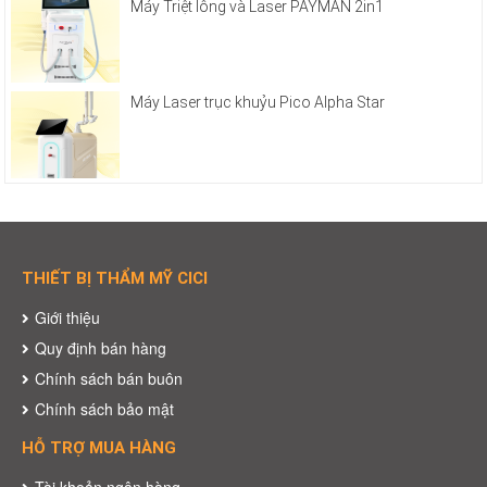
Máy Triệt lông và Laser PAYMAN 2in1
Máy Laser trục khuỷu Pico Alpha Star
THIẾT BỊ THẨM MỸ CICI
Giới thiệu
Quy định bán hàng
Chính sách bán buôn
Chính sách bảo mật
HỖ TRỢ MUA HÀNG
Tài khoản ngân hàng