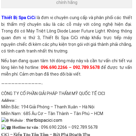
chính hãng
Thiết Bị Spa CiCi
là đơn vị chuyên cung cấp và phân phối các thiết
bị thẩm mỹ chuyên sâu là các cỗ máy với công nghệ hiện đại.
Trong đó có Máy Triệt Lông Diode Laser Future Light. Không thông
quan đơn vị thứ 3, Thiết Bị Spa CiCi nhập khẩu trực tiếp máy
nguyên chiếc đi kèm các phụ kiện trọn gói với giá thành phải chăng,
có tính cạnh tranh nhất thị trường.
Nếu bạn đang quan tâm tới dòng máy này và cần tư vấn chi tiết vui
lòng liên hệ hotline:
096.690.2266 – 092.789.5678
để được tư vấn
miễn phí. Cảm ơn bạn đã theo dõi bài viết.
————————————-
CÔNG TY CỔ PHẦN GIẢI PHÁP THẨM MỸ QUỐC TẾ CICI
𝑨𝒅𝒅𝒓𝒆𝒔𝒔 :
Miền Bắc: 194 Giải Phóng – Thanh Xuân – Hà Nội
Miền Nam : 685 Âu Cơ – Tân Thành – Tân Phú – HCM
𝑾𝒆𝒃𝒔𝒊𝒕𝒆 :
thietbispacici.com
𝐇𝐨𝐭𝐥𝐢𝐧𝐞 𝐭𝐮̛ 𝐯𝐚̂́𝐧 : 096.690.2266 – 092.789.5678
𝐂i𝐂i – K𝐢ế𝐧 𝐓ạ𝐨 𝐓ậ𝐧 𝐓â𝐦 – 𝐁ứ𝐭 𝐏h𝐚́ 𝐃o𝐚n𝐡 𝐓h𝐮