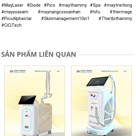
#MayLaser
#Diode
#Pico
#maythammy
#Spa
#maytrietlong
#mayxoaxam
#maynangcoxoanhan
#hifu
#thermage
#PicoAlphastar
#Skinmanagement10in1
#Thietbithammy
#CiCiTech
SẢN PHẨM LIÊN QUAN