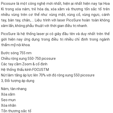
Picosure là một công nghệ mới nhất, hiện ại nhất hiện nay tại Hoa
Kì trong xóa nám, trẻ hóa da, xóa xăm và thương tổn sắc tố trên
nhiều vùng trên cơ thể như: vùng mặt, vùng cổ, vùng ngực, cánh
tay, bàn tay, chân,…. Liệu trình với laser PicoSure hoàn toàn không
xâm lấn, không phẫu thuật với thời gian điều trị nhanh.
PicoSure là hệ thống laser pi cô giây đầu tên và duy nhất trên thế
giới hiện nay ứng dụng trong điều trị nhiều chỉ định trong ngành
thẩm mỹ nội khoa.
Bước sóng 755 nm
Chiều rộng xung 550-750 picosure
Các tay cầm Zoom & cố định
Hệ thống thấu kính FOCUSTM
Nút làm tăng áp lực lên 70% với độ rộng xung 550 picosure
3, Đối tượng áp dụng
Nám, tàn nhang
Xóa xăm
Sẹo mụn
Xóa nhăn
Tổn thương sắc tố