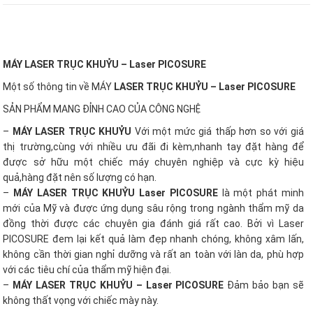
MÁY LASER TRỤC KHUỶU – Laser PICOSURE
Một số thông tin về MÁY
LASER TRỤC KHUỶU – Laser PICOSURE
SẢN PHẨM MANG ĐỈNH CAO CỦA CÔNG NGHỆ
–
MÁY LASER TRỤC KHUỶU
Với một mức giá thấp hơn so với giá
thị trường,cùng với nhiều ưu đãi đi kèm,nhanh tay đặt hàng để
được sở hữu một chiếc máy chuyên nghiệp và cực kỳ hiệu
quả,hàng đặt nên số lượng có hạn.
–
MÁY LASER TRỤC KHUỶU Laser PICOSURE
là một phát minh
mới của Mỹ và được ứng dụng sâu rộng trong ngành thẩm mỹ da
đồng thời được các chuyên gia đánh giá rất cao. Bởi vì Laser
PICOSURE đem lại kết quả làm đẹp nhanh chóng, không xâm lấn,
không cần thời gian nghỉ dưỡng và rất an toàn với làn da, phù hợp
với các tiêu chí của thẩm mỹ hiện đại.
–
MÁY LASER TRỤC KHUỶU – Laser PICOSURE
Đảm bảo bạn sẽ
không thất vọng với chiếc mày này.