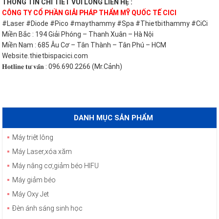
THÔNG TIN CHI TIẾT VUI LÒNG LIÊN HỆ :
CÔNG TY CỔ PHẦN GIẢI PHÁP THẨM MỸ QUỐC TẾ CICI
#Laser #Diode #Pico #maythammy #Spa #Thietbithammy #CiCi
Miền Bắc : 194 Giải Phóng – Thanh Xuân – Hà Nội
Miền Nam : 685 Âu Cơ – Tân Thành – Tân Phú – HCM
Website.thietbispacici.com
𝐇𝐨𝐭𝐥𝐢𝐧𝐞 𝐭𝐮̛ 𝐯𝐚̂́𝐧 : 096.690.2266 (Mr.Cảnh)
DANH MỤC SẢN PHẨM
Máy triệt lông
Máy Laser,xóa xăm
Máy nâng cơ,giảm béo HIFU
Máy giảm béo
Máy Oxy Jet
Đèn ánh sáng sinh học