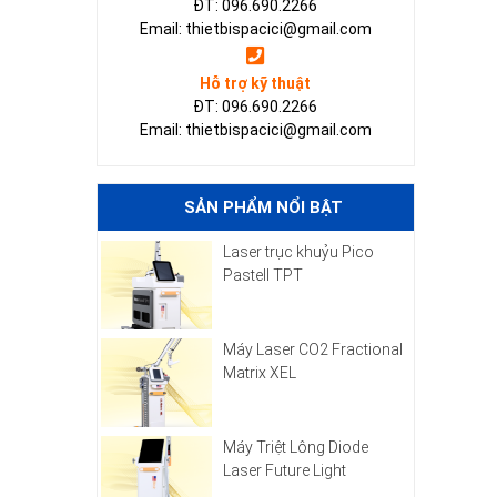
ĐT: 096.690.2266
Email: thietbispacici@gmail.com
Hỗ trợ kỹ thuật
ĐT: 096.690.2266
Email: thietbispacici@gmail.com
SẢN PHẨM NỔI BẬT
Laser trục khuỷu Pico
Pastell TPT
Máy Laser CO2 Fractional
Matrix XEL
Máy Triệt Lông Diode
Laser Future Light