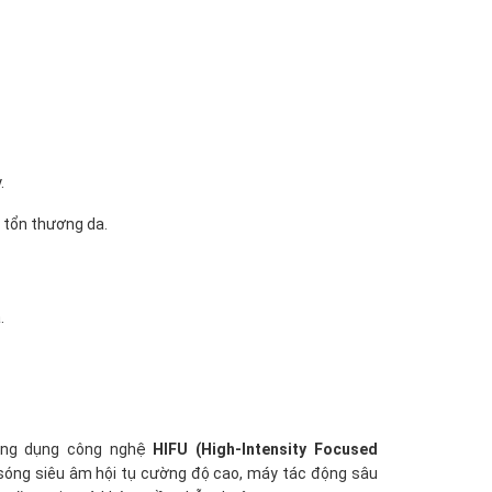
.
 tổn thương da.
.
ứng dụng công nghệ
HIFU (High-Intensity Focused
 sóng siêu âm hội tụ cường độ cao, máy tác động sâu