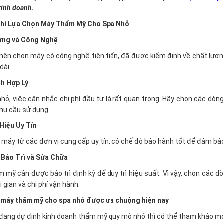
kinh doanh.
 Chí Lựa Chọn Máy Thẩm Mỹ Cho Spa Nhỏ
ợng và Công Nghệ
nên chọn máy có công nghệ tiên tiến, đã được kiểm định về chất lượ
dài.
nh Hợp Lý
nhỏ, việc cân nhắc chi phí đầu tư là rất quan trọng. Hãy chọn các dò
hu cầu sử dụng.
Hiệu Uy Tín
máy từ các đơn vị cung cấp uy tín, có chế độ bảo hành tốt để đảm bảo 
 Bảo Trì và Sửa Chữa
 mỹ cần được bảo trì định kỳ để duy trì hiệu suất. Vì vậy, chọn các dò
 gian và chi phí vận hành.
 máy thẩm mỹ cho spa nhỏ được ưa chuộng hiện nay
đang dự định kinh doanh thẩm mỹ quy mô nhỏ thì có thể tham khảo một