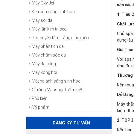
Máy Oxy Jet
nhu cầu 
Đèn ánh sáng sinh học
1. Tiêu
Máy soi da
Chất Lư
Máy lăn kim trị sẹo
Chủ spa 
Phi thuyền tắm trắng giảm béo
dụng lâu 
Máy phân tích da
Giá Thà
Máy chăm sóc da
Với spa 
Máy đa năng
ứng đủ n
Máy xông hơi
Thương 
Mặt nạ ánh sáng sinh học
Nên mua 
Giường Massage thẩm mỹ
Dễ Dàng
Phụ kiện
Máy thẩm
Mỹ phẩm
kiệm thời
2. TOP 3
ĐĂNG KÝ TƯ VẤN
Nếu bạn 