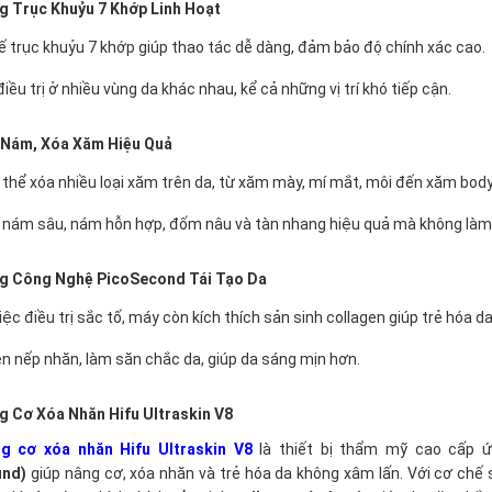
g Trục Khuỷu 7 Khớp Linh Hoạt
ế trục khuỷu 7 khớp giúp thao tác dễ dàng, đảm bảo độ chính xác cao.
điều trị ở nhiều vùng da khác nhau, kể cả những vị trí khó tiếp cận.
ị Nám, Xóa Xăm Hiệu Quả
thể xóa nhiều loại xăm trên da, từ xăm mày, mí mắt, môi đến xăm body
rị nám sâu, nám hỗn hợp, đốm nâu và tàn nhang hiệu quả mà không làm
g Công Nghệ PicoSecond Tái Tạo Da
iệc điều trị sắc tố, máy còn kích thích sản sinh collagen giúp trẻ hóa da
ện nếp nhăn, làm săn chắc da, giúp da sáng mịn hơn.
 Cơ Xóa Nhăn Hifu Ultraskin V8
g cơ xóa nhăn Hifu Ultraskin V8
là thiết bị thẩm mỹ cao cấp 
und)
giúp nâng cơ, xóa nhăn và trẻ hóa da không xâm lấn. Với cơ chế