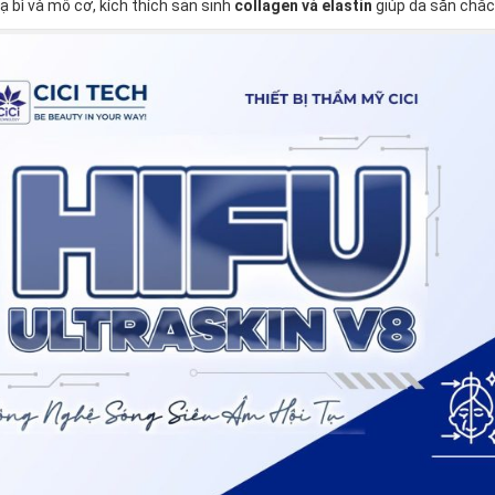
ạ bì và mô cơ, kích thích sản sinh
collagen và elastin
giúp da săn chắc