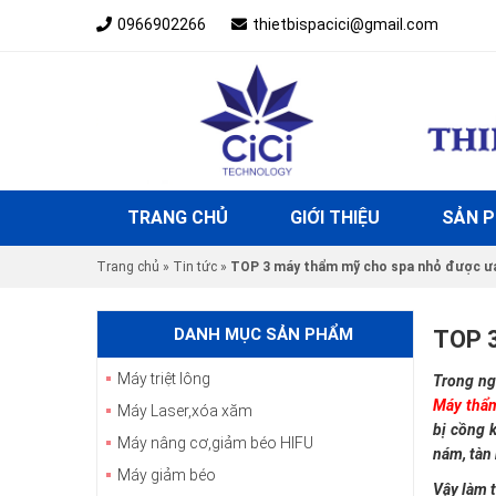
0966902266
thietbispacici@gmail.com
TRANG CHỦ
GIỚI THIỆU
SẢN 
Trang chủ
»
Tin tức
»
TOP 3 máy thẩm mỹ cho spa nhỏ được ưa
DANH MỤC SẢN PHẨM
TOP 
Máy triệt lông
Trong ng
Máy thẩm
Máy Laser,xóa xăm
bị cồng 
Máy nâng cơ,giảm béo HIFU
nám, tàn
Máy giảm béo
Vậy làm t