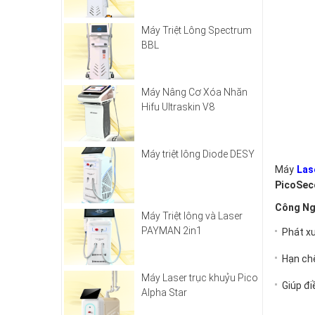
Máy Triệt Lông Spectrum
BBL
Máy Nâng Cơ Xóa Nhăn
Hifu Ultraskin V8
Máy triệt lông Diode DESY
Máy
Las
PicoSec
Công Ng
Máy Triệt lông và Laser
PAYMAN 2in1
Phát xu
Hạn chế
Máy Laser trục khuỷu Pico
Giúp đi
Alpha Star