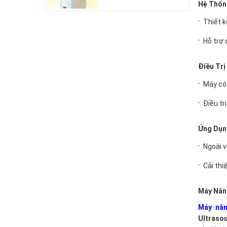
Hệ Thốn
Thiết k
Hỗ trợ 
Điều Tr
Máy có 
Điều t
Ứng Dụn
Ngoài v
Cải thi
Máy Nâng
Máy nân
Ultraso