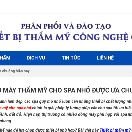
PHẨM
DỊCH VỤ
TIN TỨC
LIÊN HỆ
 chuộng hiện nay
3 MÁY THẨM MỸ CHO SPA NHỎ ĐƯỢC ƯA CH
ành làm đẹp, các spa quy mô nhỏ luôn cần những thiết bị chất lượng nh
 mỹ cho spa nhỏ
chính là giải pháp lý tưởng giúp các chủ spa tối ưu hi
kềnh, đắt đỏ. Hiện nay, thị trường có nhiều dòng máy phù hợp với spa nh
 nhang.
hế nào để lựa chọn được thiết bị phù hợp? Bài viết này
Thiết bị thẩm mỹ 