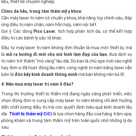
liệu, thiết kế chuyên nghiệp.
Clinic da liễu, trung tâm thẩm mỹ y khoa:
Cần máy laser trị nám có chuẩn y khoa, khả năng tùy chỉnh sâu, đáp
ứng điều trị nám chân, nám hỗn hợp, nám nội tiết.
Gợi ý: Các dòng
Pico Laser
, tích hợp phân tích da, có thể kết hợp
điều trị các bệnh lý sắc tố khác.
Đầu tư máy laser trị nám không đơn thuần là mua một thiết bị, mà
là
mở ra hướng đi mới cho mô hình làm đẹp của bạn
, đưa dịch vụ
trị nám trở thành “mỏ vàng” lâu dài. Dù bạn là chủ spa mới vào nghề
hay đơn vị đã hoạt động lâu năm, công nghệ trị nám bằng laser vẫn
luôn là
đòn bẩy kinh doanh thông minh
mà bạn không nên bỏ lỡ.
4. Nên mua máy laser trị nám ở đâu?
Trong thị trường thiết bị thẩm mỹ đang ngày càng phát triển, việc
chọn đúng đơn vị cung cấp máy laser trị nám không chỉ ảnh hưởng
đến chất lượng điều trị mà còn quyết định hiệu quả kinh doanh lâu
dài.
Thiết bị thẩm mỹ CiCi
là lựa chọn hàng đầu của hàng trăm spa,
phòng khám và trung tâm thẩm mỹ trên toàn quốc nhờ những lý do
sau: