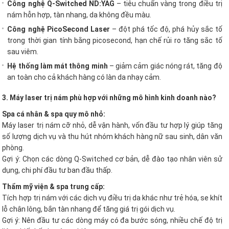
Công nghệ Q-Switched ND:YAG
– tiêu chuẩn vàng trong điều trị
nám hỗn hợp, tàn nhang, da không đều màu.
Công nghệ PicoSecond Laser
– đột phá tốc độ, phá hủy sắc tố
trong thời gian tính bằng picosecond, hạn chế rủi ro tăng sắc tố
sau viêm.
Hệ thống làm mát thông minh
– giảm cảm giác nóng rát, tăng độ
an toàn cho cả khách hàng có làn da nhạy cảm.
3. Máy laser trị nám phù hợp với những mô hình kinh doanh nào?
Spa cá nhân & spa quy mô nhỏ:
Máy laser trị nám cỡ nhỏ, dễ vận hành, vốn đầu tư hợp lý giúp tăng
số lượng dịch vụ và thu hút nhóm khách hàng nữ sau sinh, dân văn
phòng.
Gợi ý: Chọn các dòng Q-Switched cơ bản, dễ đào tạo nhân viên sử
dụng, chi phí đầu tư ban đầu thấp.
Thẩm mỹ viện & spa trung cấp:
Tích hợp trị nám với các dịch vụ điều trị da khác như trẻ hóa, se khít
lỗ chân lông, bắn tàn nhang để tăng giá trị gói dịch vụ.
Gợi ý: Nên đầu tư các dòng máy có đa bước sóng, nhiều chế độ trị