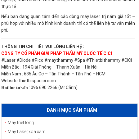
thực tế.
Nếu bạn đang quan tâm đến các dòng máy laser trị nám giá tốt –
phù hợp với nhiều mô hình kinh doanh thì có thể liên hệ tư vấn miễn
phí.
THÔNG TIN CHI TIẾT VUI LÒNG LIÊN HỆ :
CÔNG TY CỔ PHẦN GIẢI PHÁP THẨM MỸ QUỐC TẾ CICI
#Laser #Diode #Pico #maythammy #Spa #Thietbithammy #CiCi
Miền Bắc : 194 Giải Phóng – Thanh Xuân – Hà Nội
Miền Nam : 685 Âu Cơ – Tân Thành – Tân Phú – HCM
Website.thietbispacici.com
𝐇𝐨𝐭𝐥𝐢𝐧𝐞 𝐭𝐮̛ 𝐯𝐚̂́𝐧 : 096.690.2266 (Mr.Cảnh)
DANH MỤC SẢN PHẨM
Máy triệt lông
Máy Laser,xóa xăm