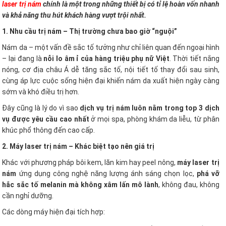
laser trị nám
chính là một trong những thiết bị có tỉ lệ hoàn vốn nhanh
và khả năng thu hút khách hàng vượt trội nhất.
1. Nhu cầu trị nám – Thị trường chưa bao giờ “nguội”
Nám da – một vấn đề sắc tố tưởng như chỉ liên quan đến ngoại hình
– lại đang là
nỗi lo âm ỉ của hàng triệu phụ nữ Việt
. Thời tiết nắng
nóng, cơ địa châu Á dễ tăng sắc tố, nội tiết tố thay đổi sau sinh,
cùng áp lực cuộc sống hiện đại khiến nám da xuất hiện ngày càng
sớm và khó điều trị hơn.
Đây cũng là lý do vì sao
dịch vụ trị nám luôn nằm trong top 3 dịch
vụ được yêu cầu cao nhất
ở mọi spa, phòng khám da liễu, từ phân
khúc phổ thông đến cao cấp.
2. Máy laser trị nám – Khác biệt tạo nên giá trị
Khác với phương pháp bôi kem, lăn kim hay peel nông,
máy laser trị
nám
ứng dụng công nghệ năng lượng ánh sáng chọn lọc,
phá vỡ
hắc sắc tố melanin mà không xâm lấn mô lành
, không đau, không
cần nghỉ dưỡng.
Các dòng máy hiện đại tích hợp: