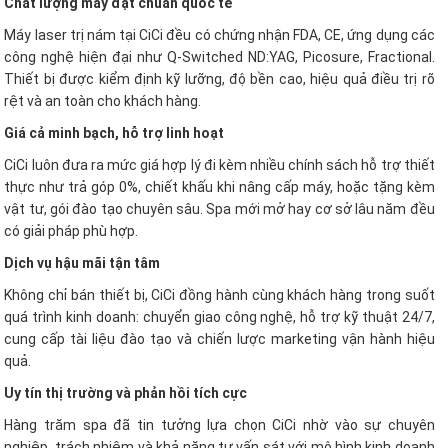
Chất lượng máy đạt chuẩn quốc tế
Máy laser trị nám tại CiCi đều có chứng nhận FDA, CE, ứng dụng các
công nghệ hiện đại như Q-Switched ND:YAG, Picosure, Fractional.
Thiết bị được kiểm định kỹ lưỡng, độ bền cao, hiệu quả điều trị rõ
rệt và an toàn cho khách hàng.
Giá cả minh bạch, hỗ trợ linh hoạt
CiCi luôn đưa ra mức giá hợp lý đi kèm nhiều chính sách hỗ trợ thiết
thực như trả góp 0%, chiết khấu khi nâng cấp máy, hoặc tặng kèm
vật tư, gói đào tạo chuyên sâu. Spa mới mở hay cơ sở lâu năm đều
có giải pháp phù hợp.
Dịch vụ hậu mãi tận tâm
Không chỉ bán thiết bị, CiCi đồng hành cùng khách hàng trong suốt
quá trình kinh doanh: chuyển giao công nghệ, hỗ trợ kỹ thuật 24/7,
cung cấp tài liệu đào tạo và chiến lược marketing vận hành hiệu
quả.
Uy tín thị trường và phản hồi tích cực
Hàng trăm spa đã tin tưởng lựa chọn CiCi nhờ vào sự chuyên
nghiệp, trách nhiệm và khả năng tư vấn sát với mô hình kinh doanh