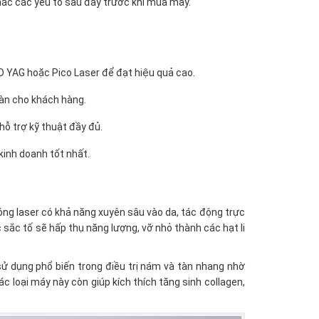
hắc các yếu tố sau đây trước khi mua máy.
 YAG hoặc Pico Laser để đạt hiệu quả cao.
àn cho khách hàng.
hỗ trợ kỹ thuật đầy đủ.
kinh doanh tốt nhất.
ng laser có khả năng xuyên sâu vào da, tác động trực
 sắc tố sẽ hấp thụ năng lượng, vỡ nhỏ thành các hạt li
 dụng phổ biến trong điều trị nám và tàn nhang nhờ
loại máy này còn giúp kích thích tăng sinh collagen,