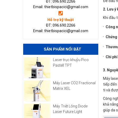
Để đầu t
ĐT: 096.690.2266
Email: thietbispacici@gmail.com
2. Lưu ý
Khi đầu 
Hỗ trợ kỹ thuật
ĐT: 096.690.2266
Công n
Email: thietbispacici@gmail.com
Chứng 
Thương
SẢN PHẨM NỔI BẬT
Chi phí
Laser trục khuỷu Pico
Pastell TPT
3. Nguyê
Máy lase
Máy Laser CO2 Fractional
tiếp đến
Matrix XEL
ti và đư
Công ngh
khả năng
Máy Triệt Lông Diode
giúp da 
Laser Future Light