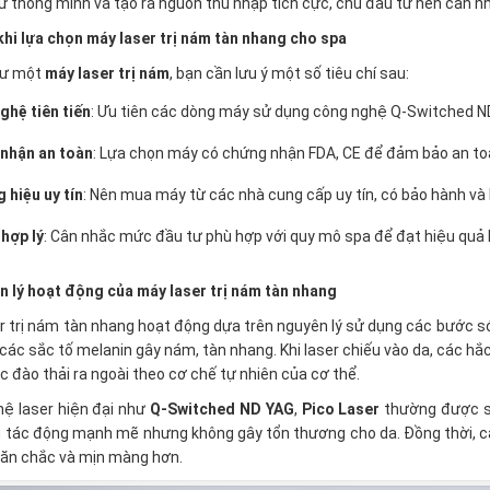
ư thông minh và tạo ra nguồn thu nhập tích cực, chủ đầu tư nên cân n
 khi lựa chọn máy laser trị nám tàn nhang cho spa
tư một
máy laser trị nám
, bạn cần lưu ý một số tiêu chí sau:
ghệ tiên tiến
: Ưu tiên các dòng máy sử dụng công nghệ Q-Switched ND
nhận an toàn
: Lựa chọn máy có chứng nhận FDA, CE để đảm bảo an to
 hiệu uy tín
: Nên mua máy từ các nhà cung cấp uy tín, có bảo hành và 
 hợp lý
: Cân nhắc mức đầu tư phù hợp với quy mô spa để đạt hiệu quả 
n lý hoạt động của máy laser trị nám tàn nhang
r trị nám tàn nhang hoạt động dựa trên nguyên lý sử dụng các bước só
 các sắc tố melanin gây nám, tàn nhang. Khi laser chiếu vào da, các hắc
ợc đào thải ra ngoài theo cơ chế tự nhiên của cơ thể.
ệ laser hiện đại như
Q-Switched ND YAG
,
Pico Laser
thường được sử
 tác động mạnh mẽ nhưng không gây tổn thương cho da. Đồng thời, các 
săn chắc và mịn màng hơn.