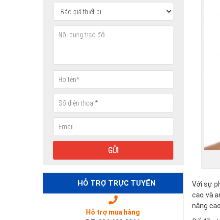
HỖ TRỢ TRỰC TUYẾN
Với sự p
cao và a
nâng cao
Hỗ trợ mua hàng