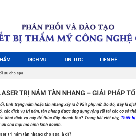
PHẨM
DỊCH VỤ
TIN TỨC
LIÊN HỆ
ối ưu cho spa
LASER TRỊ NÁM TÀN NHANG – GIẢI PHÁP TỐ
ổi, tình trạng nám hoặc tàn nhang xảy ra ở 95% phụ nữ. Do đó, đây là dị
ó, các dịch vụ trị nám, tàn nhang được ứng dụng rộng rãi tại các cơ sở 
ển khai dịch vụ này để thúc đẩy doanh thu? Trong bài viết này,
Thiết b
i ưu cho mọi mô hình kinh doanh.
aser trị nám tàn nhang cho spa là gì?