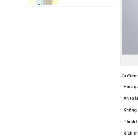
Ưu điểm 
Hiệu q
An toà
Không 
Thích h
Kích th