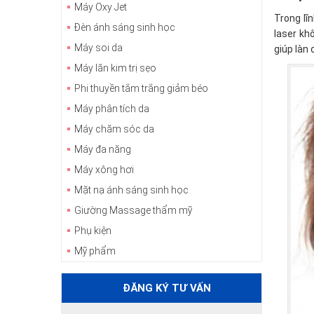
Máy Oxy Jet
Trong lĩ
Đèn ánh sáng sinh học
laser kh
Máy soi da
giúp làn
Máy lăn kim trị sẹo
Phi thuyền tắm trắng giảm béo
Máy phân tích da
Máy chăm sóc da
Máy đa năng
Máy xông hơi
Mặt nạ ánh sáng sinh học
Giường Massage thẩm mỹ
Phụ kiện
Mỹ phẩm
ĐĂNG KÝ TƯ VẤN