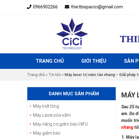
0966902266
thietbispacici@gmail.com
TRANG CHỦ
GIỚI THIỆU
SẢN 
Trang chủ
»
Tin tức
»
Máy laser trị nám tàn nhang – Giải pháp t
DANH MỤC SẢN PHẨM
MÁY 
Máy triệt lông
Sau 25 tu
em. Do đ
Máy Laser,xóa xăm
muốn tri
Máy nâng cơ,giảm béo HIFU
nhang
tố
Máy giảm béo
1. Máy l