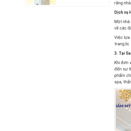
rằng nhà
Dịch vụ 
Một nhà 
về các đi
Việc lựa
trang bị.
3. Tại S
Khi đơn v
đến sự t
phẩm chấ
spa, thẩ