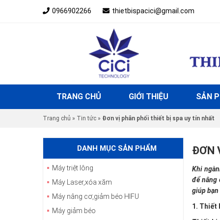
0966902266
thietbispacici@gmail.com
TRANG CHỦ
GIỚI THIỆU
SẢN 
Trang chủ
»
Tin tức
»
Đơn vị phân phối thiết bị spa uy tín nhất
DANH MỤC SẢN PHẨM
ĐƠN 
Máy triệt lông
Khi ngành
để nâng 
Máy Laser,xóa xăm
giúp bạn 
Máy nâng cơ,giảm béo HIFU
1. Thiết 
Máy giảm béo