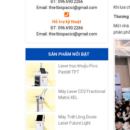
ĐT: 096.690.2266
Khi lựa c
Email: thietbispacici@gmail.com
Thương 
Hỗ trợ kỹ thuật
Một nhà 
ĐT: 096.690.2266
phân phố
Email: thietbispacici@gmail.com
SẢN PHẨM NỔI BẬT
Laser trục khuỷu Pico
Pastell TPT
Máy Laser CO2 Fractional
Matrix XEL
Máy Triệt Lông Diode
Laser Future Light