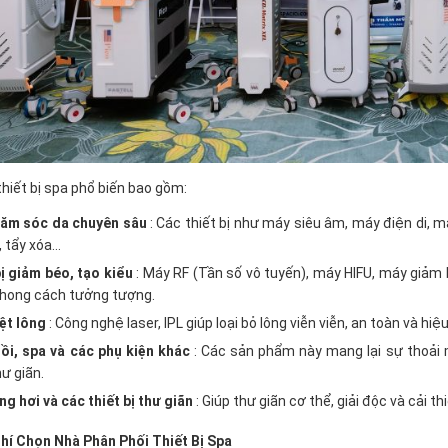
thiết bị spa phổ biến bao gồm:
ăm sóc da chuyên sâu
: Các thiết bị như máy siêu âm, máy điện di, m
, tẩy xóa…
ị giảm béo, tạo kiểu
: Máy RF (Tần số vô tuyến), máy HIFU, máy giả
hong cách tưởng tượng.
ệt lông
: Công nghệ laser, IPL giúp loại bỏ lông viễn viễn, an toàn và hiệ
ồi, spa và các phụ kiện khác
: Các sản phẩm này mang lại sự thoải m
ư giãn.
g hơi và các thiết bị thư giãn
: Giúp thư giãn cơ thể, giải độc và cải t
Chí Chọn Nhà Phân Phối Thiết Bị Spa