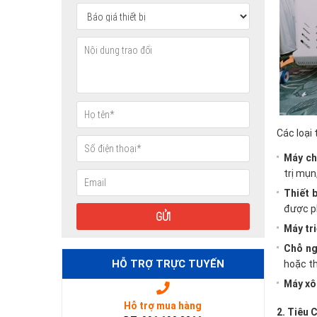
Các loại 
Máy ch
trị mụn
Thiết b
được p
Máy tri
Chỗ ng
HỖ TRỢ TRỰC TUYẾN
hoặc th
Máy xôn
Hỗ trợ mua hàng
2. Tiêu 