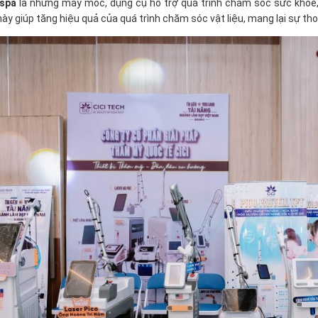
 spa
là những máy móc, dụng cụ hỗ trợ quá trình chăm sóc sức khỏe,
 này giúp tăng hiệu quả của quá trình chăm sóc vật liệu, mang lại sự t