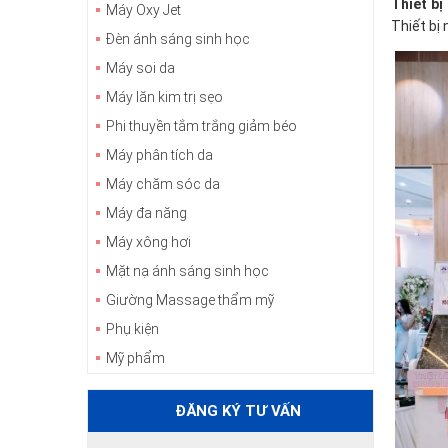
Thiết bị
Máy Oxy Jet
Thiết bị
Đèn ánh sáng sinh học
Máy soi da
Máy lăn kim trị sẹo
Phi thuyền tắm trắng giảm béo
Máy phân tích da
Máy chăm sóc da
Máy đa năng
Máy xông hơi
Mặt nạ ánh sáng sinh học
Giường Massage thẩm mỹ
Phụ kiện
Mỹ phẩm
ĐĂNG KÝ TƯ VẤN