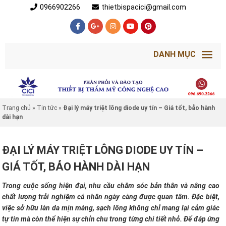
0966902266
thietbispacici@gmail.com
DANH MỤC
Trang chủ
»
Tin tức
»
Đại lý máy triệt lông diode uy tín – Giá tốt, bảo hành
dài hạn
ĐẠI LÝ MÁY TRIỆT LÔNG DIODE UY TÍN –
GIÁ TỐT, BẢO HÀNH DÀI HẠN
Trong cuộc sống hiện đại, nhu cầu chăm sóc bản thân và nâng cao
chất lượng trải nghiệm cá nhân ngày càng được quan tâm. Đặc biệt,
việc sở hữu làn da mịn màng, sạch lông không chỉ mang lại cảm giác
tự tin mà còn thể hiện sự chỉn chu trong từng chi tiết nhỏ. Để đáp ứng