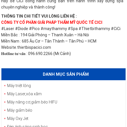
Hãy để CiCi đồng hành cùng bạn trên hành trình xây dựng spa
chuyên nghiệp và thành công!
THÔNG TIN CHI TIẾT VUI LÒNG LIÊN HỆ :
CÔNG TY CỔ PHẦN GIẢI PHÁP THẨM MỸ QUỐC TẾ CICI
#Laser #Diode #Pico #maythammy #Spa #Thietbithammy #CiCi
Miền Bắc : 194 Giải Phóng – Thanh Xuân – Hà Nội
Miền Nam : 685 Âu Cơ – Tân Thành – Tân Phú – HCM
Website.thietbispacici.com
𝐇𝐨𝐭𝐥𝐢𝐧𝐞 𝐭𝐮̛ 𝐯𝐚̂́𝐧 : 096.690.2266 (Mr.Cảnh)
DANH MỤC SẢN PHẨM
Máy triệt lông
Máy Laser,xóa xăm
Máy nâng cơ,giảm béo HIFU
Máy giảm béo
Máy Oxy Jet
Đèn ánh sáng sinh học