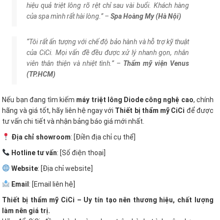
hiệu quả triệt lông rõ rệt chỉ sau vài buổi. Khách hàng
của spa mình rất hài lòng.” –
Spa Hoàng My (Hà Nội)
“Tôi rất ấn tượng với chế độ bảo hành và hỗ trợ kỹ thuật
của CiCi. Mọi vấn đề đều được xử lý nhanh gọn, nhân
viên thân thiện và nhiệt tình.” –
Thẩm mỹ viện Venus
(TP.HCM)
Nếu bạn đang tìm kiếm
máy triệt lông Diode công nghệ cao
, chính
hãng và giá tốt, hãy liên hệ ngay với
Thiết bị thẩm mỹ CiCi
để được
tư vấn chi tiết và nhận bảng báo giá mới nhất.
Địa chỉ showroom
: [Điền địa chỉ cụ thể]
Hotline tư vấn
: [Số điện thoại]
Website
: [Địa chỉ website]
Email
: [Email liên hệ]
Thiết bị thẩm mỹ CiCi – Uy tín tạo nên thương hiệu, chất lượng
làm nên giá trị.