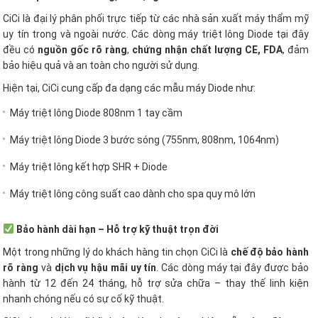
CiCi là đại lý phân phối trực tiếp từ các nhà sản xuất máy thẩm mỹ
uy tín trong và ngoài nước. Các dòng máy triệt lông Diode tại đây
đều có
nguồn gốc rõ ràng
,
chứng nhận chất lượng CE, FDA
, đảm
bảo hiệu quả và an toàn cho người sử dụng.
Hiện tại, CiCi cung cấp đa dạng các mẫu máy Diode như:
Máy triệt lông Diode 808nm 1 tay cầm
Máy triệt lông Diode 3 bước sóng (755nm, 808nm, 1064nm)
Máy triệt lông kết hợp SHR + Diode
Máy triệt lông công suất cao dành cho spa quy mô lớn
Bảo hành dài hạn – Hỗ trợ kỹ thuật trọn đời
Một trong những lý do khách hàng tin chọn CiCi là
chế độ bảo hành
rõ ràng
và
dịch vụ hậu mãi uy tín
. Các dòng máy tại đây được bảo
hành từ 12 đến 24 tháng, hỗ trợ sửa chữa – thay thế linh kiện
nhanh chóng nếu có sự cố kỹ thuật.