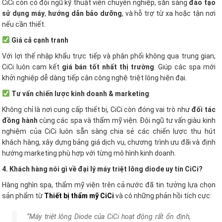
CiCi còn có đội ngũ kỹ thuật viên chuyên nghiệp, sẵn sàng
đào tạo
sử dụng máy
,
hướng dẫn bảo dưỡng
, và hỗ trợ từ xa hoặc tận nơi
nếu cần thiết.
Giá cả cạnh tranh
Với lợi thế nhập khẩu trực tiếp và phân phối không qua trung gian,
CiCi luôn cam kết
giá bán tốt nhất thị trường
. Giúp các spa mới
khởi nghiệp dễ dàng tiếp cận công nghệ triệt lông hiện đại.
Tư vấn chiến lược kinh doanh & marketing
Không chỉ là nơi cung cấp thiết bị, CiCi còn đóng vai trò như
đối tác
đồng hành
cùng các spa và thẩm mỹ viện. Đội ngũ tư vấn giàu kinh
nghiệm của CiCi luôn sẵn sàng chia sẻ các chiến lược thu hút
khách hàng, xây dựng bảng giá dịch vụ, chương trình ưu đãi và định
hướng marketing phù hợp với từng mô hình kinh doanh.
4. Khách hàng nói gì về đại lý máy triệt lông diode uy tín CiCi?
Hàng nghìn spa, thẩm mỹ viện trên cả nước đã tin tưởng lựa chọn
sản phẩm từ
Thiết bị thẩm mỹ CiCi
và có những phản hồi tích cực:
“Máy triệt lông Diode của CiCi hoạt động rất ổn định,