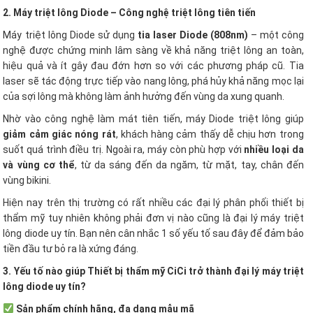
2. Máy triệt lông Diode – Công nghệ triệt lông tiên tiến
Máy triệt lông Diode sử dụng
tia laser Diode (808nm)
– một công
nghệ được chứng minh lâm sàng về khả năng triệt lông an toàn,
hiệu quả và ít gây đau đớn hơn so với các phương pháp cũ. Tia
laser sẽ tác động trực tiếp vào nang lông, phá hủy khả năng mọc lại
của sợi lông mà không làm ảnh hưởng đến vùng da xung quanh.
Nhờ vào công nghệ làm mát tiên tiến, máy Diode triệt lông giúp
giảm cảm giác nóng rát
, khách hàng cảm thấy dễ chịu hơn trong
suốt quá trình điều trị. Ngoài ra, máy còn phù hợp với
nhiều loại da
và vùng cơ thể
, từ da sáng đến da ngăm, từ mặt, tay, chân đến
vùng bikini.
Hiện nay trên thị trường có rất nhiều các đại lý phân phối thiết bị
thẩm mỹ tuy nhiên không phải đơn vị nào cũng là đại lý máy triệt
lông diode uy tín. Bạn nên cân nhắc 1 số yếu tố sau đây để đảm bảo
tiền đầu tư bỏ ra là xứng đáng.
3. Yếu tố nào giúp Thiết bị thẩm mỹ CiCi trở thành đại lý máy triệt
lông diode uy tín?
Sản phẩm chính hãng, đa dạng mẫu mã