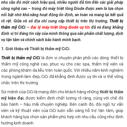
nhu cầu đó một cách hiệu quả, nhiều người đã tìm đến các giải pháp
công nghệ cao – trong đó máy triệt lông Diode được xem là lựa chọn
nổi bật nhờ khả năng hoạt động ổn định, an toàn và mang lại kết quả
rõ rệt. Giữa vô số địa chỉ cung cấp thiết bị trên thị trường,
Thiết bị
thẩm mỹ CiCi
–
đại lý máy triệt lông diode uy tín
đã và đang khẳng
định vị trí đáng tin cậy của mình thông qua sản phẩm chất lượng, dịch
vụ tận tâm và chính sách bảo hành minh bạch.
1. Giới thiệu về Thiết bị thẩm mỹ CiCi
Thiết bị thẩm mỹ CiCi
là đơn vị chuyên phân phối các dòng thiết bị
thẩm mỹ công nghệ cao, phục vụ cho các spa, thẩm mỹ viện và
các phòng khám da liễu trên toàn quốc. Với nhiều năm kinh nghiệm
trong ngành làm đẹp, CiCi đã khẳng định được uy tín và vị thế vững
chắc trên thị trường.
Sứ mệnh của CiCi là mang đến cho khách hàng những
thiết bị thẩm
mỹ hiện đại
, được kiểm định chất lượng rõ ràng, cùng với chế độ
bảo hành – hậu mãi chuyên nghiệp. Bên cạnh đó, đội ngũ tư vấn
viên và kỹ thuật viên của CiCi luôn sẵn sàng hỗ trợ tận tâm, giúp
khách hàng lựa chọn sản phẩm phù hợp với nhu cầu cũng như định
hướng kinh doanh.