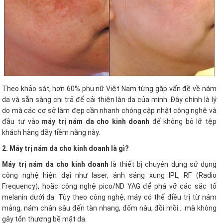
Theo khảo sát, hơn 60% phụ nữ Việt Nam từng gặp vấn đề về nám
da và sẵn sàng chi trả để cải thiện làn da của mình. Đây chính là lý
do mà các cơ sở làm đẹp cần nhanh chóng cập nhật công nghệ và
đầu tư vào
máy trị nám da cho kinh doanh
để không bỏ lỡ tệp
khách hàng đầy tiềm năng này.
2. Máy trị nám da cho kinh doanh là gì?
Máy trị nám da cho kinh doanh
là thiết bị chuyên dụng sử dụng
công nghệ hiện đại như laser, ánh sáng xung IPL, RF (Radio
Frequency), hoặc công nghệ pico/ND YAG để phá vỡ các sắc tố
melanin dưới da. Tùy theo công nghệ, máy có thể điều trị từ nám
mảng, nám chân sâu đến tàn nhang, đốm nâu, đồi mồi… mà không
gây tổn thương bề mặt da.