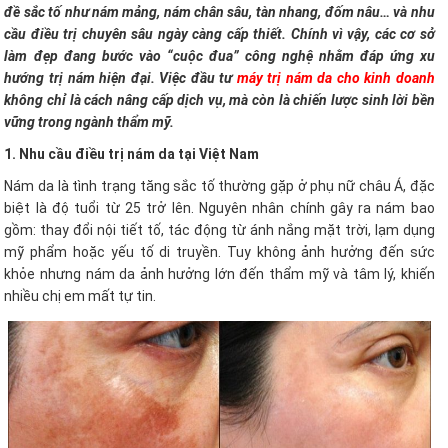
đề sắc tố như nám mảng, nám chân sâu, tàn nhang, đốm nâu… và nhu
cầu điều trị chuyên sâu ngày càng cấp thiết. Chính vì vậy, các cơ sở
làm đẹp đang bước vào “cuộc đua” công nghệ nhằm đáp ứng xu
hướng trị nám hiện đại. Việc đầu tư
máy trị nám da cho kinh doanh
không chỉ là cách nâng cấp dịch vụ, mà còn là chiến lược sinh lời bền
vững trong ngành thẩm mỹ.
1. Nhu cầu điều trị nám da tại Việt Nam
Nám da là tình trạng tăng sắc tố thường gặp ở phụ nữ châu Á, đặc
biệt là độ tuổi từ 25 trở lên. Nguyên nhân chính gây ra nám bao
gồm: thay đổi nội tiết tố, tác động từ ánh nắng mặt trời, lạm dụng
mỹ phẩm hoặc yếu tố di truyền. Tuy không ảnh hưởng đến sức
khỏe nhưng nám da ảnh hưởng lớn đến thẩm mỹ và tâm lý, khiến
nhiều chị em mất tự tin.