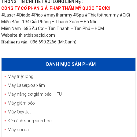
THÔNG TIN CHI TIẾT VUI LÒNG LIÊN HỆ :
CÔNG TY CỔ PHẦN GIẢI PHÁP THẨM MỸ QUỐC TẾ CICI
#Laser #Diode #Pico #maythammy #Spa #Thietbithammy #CiCi
Miền Bắc : 194 Giải Phóng – Thanh Xuân – Hà Nội
Miền Nam : 685 Âu Cơ – Tân Thành – Tân Phú – HCM
Website.thietbispacici.com
𝐇𝐨𝐭𝐥𝐢𝐧𝐞 𝐭𝐮̛ 𝐯𝐚̂́𝐧 : 096.690.2266 (Mr.Cảnh)
DANH MỤC SẢN PHẨM
Máy triệt lông
Máy Laser,xóa xăm
Máy nâng cơ,giảm béo HIFU
Máy giảm béo
Máy Oxy Jet
Đèn ánh sáng sinh học
Máy soi da