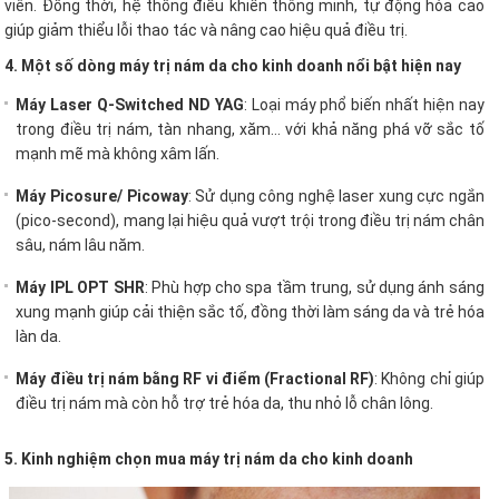
viên. Đồng thời, hệ thống điều khiển thông minh, tự động hóa cao
giúp giảm thiểu lỗi thao tác và nâng cao hiệu quả điều trị.
4. Một số dòng máy trị nám da cho kinh doanh nổi bật hiện nay
Máy Laser Q-Switched ND YAG
: Loại máy phổ biến nhất hiện nay
trong điều trị nám, tàn nhang, xăm… với khả năng phá vỡ sắc tố
mạnh mẽ mà không xâm lấn.
Máy Picosure/ Picoway
: Sử dụng công nghệ laser xung cực ngắn
(pico-second), mang lại hiệu quả vượt trội trong điều trị nám chân
sâu, nám lâu năm.
Máy IPL OPT SHR
: Phù hợp cho spa tầm trung, sử dụng ánh sáng
xung mạnh giúp cải thiện sắc tố, đồng thời làm sáng da và trẻ hóa
làn da.
Máy điều trị nám bằng RF vi điểm (Fractional RF)
: Không chỉ giúp
điều trị nám mà còn hỗ trợ trẻ hóa da, thu nhỏ lỗ chân lông.
5. Kinh nghiệm chọn mua máy trị nám da cho kinh doanh