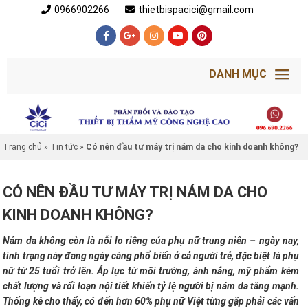
0966902266
thietbispacici@gmail.com
DANH MỤC
Trang chủ
»
Tin tức
»
Có nên đầu tư máy trị nám da cho kinh doanh không?
CÓ NÊN ĐẦU TƯ MÁY TRỊ NÁM DA CHO
KINH DOANH KHÔNG?
Nám da không còn là nỗi lo riêng của phụ nữ trung niên – ngày nay,
tình trạng này đang ngày càng phổ biến ở cả người trẻ, đặc biệt là phụ
nữ từ 25 tuổi trở lên. Áp lực từ môi trường, ánh nắng, mỹ phẩm kém
chất lượng và rối loạn nội tiết khiến tỷ lệ người bị nám da tăng mạnh.
Thống kê cho thấy, có đến hơn 60% phụ nữ Việt từng gặp phải các vấn