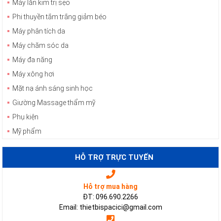
Máy lăn kim trị sẹo
Phi thuyền tắm trắng giảm béo
Máy phân tích da
Máy chăm sóc da
Máy đa năng
Máy xông hơi
Mặt nạ ánh sáng sinh học
Giường Massage thẩm mỹ
Phụ kiện
Mỹ phẩm
HỖ TRỢ TRỰC TUYẾN
Hỗ trợ mua hàng
ĐT: 096.690.2266
Email: thietbispacici@gmail.com