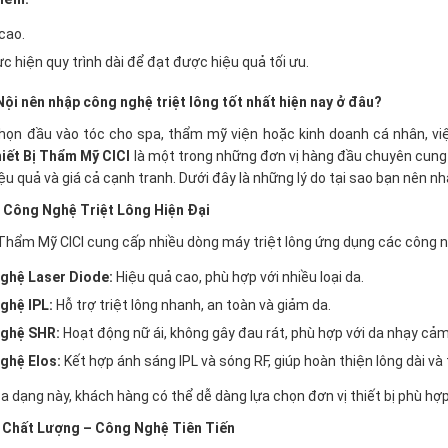
 cao.
c hiện quy trình dài để đạt được hiệu quả tối ưu.
Nội nên nhập công nghệ triệt lông tốt nhất hiện nay ở đâu?
chọn đầu vào tóc cho spa, thẩm mỹ viện hoặc kinh doanh cá nhân, vi
iết Bị Thẩm Mỹ CICI
là một trong những đơn vị hàng đầu chuyên cung
ệu quả và giá cả cạnh tranh. Dưới đây là những lý do tại sao bạn nên nh
 Công Nghệ Triệt Lông Hiện Đại
 Thẩm Mỹ CICI cung cấp nhiều dòng máy triệt lông ứng dụng các công ng
ghệ Laser Diode:
Hiệu quả cao, phù hợp với nhiều loại da.
ghệ IPL:
Hỗ trợ triệt lông nhanh, an toàn và giảm da.
ghệ SHR:
Hoạt động nữ ái, không gây đau rát, phù hợp với da nhạy cảm
ghệ Elos:
Kết hợp ánh sáng IPL và sóng RF, giúp hoàn thiện lông dài và 
a dạng này, khách hàng có thể dễ dàng lựa chọn đơn vị thiết bị phù h
 Chất Lượng – Công Nghệ Tiên Tiến