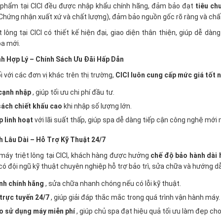
phẩm tại CICI đều được nhập khẩu chính hãng, đảm bảo đạt
tiêu ch
Chứng nhận xuất xứ và chất lượng), đảm bảo nguồn gốc rõ ràng và chấ
t lông tại CICI có thiết kế hiện đại, giao diện thân thiện, giúp dễ dà
a mới.
h Hợp Lý – Chính Sách Ưu Đãi Hấp Dẫn
ối với các đơn vị khác trên thị trường,
CICI luôn cung cấp mức giá tốt 
cạnh nhập
, giúp tối ưu chi phí đầu tư.
sách chiết khấu cao
khi nhập số lượng lớn.
p linh hoạt
với lãi suất thấp, giúp spa dễ dàng tiếp cận công nghệ mới
 Lâu Dài – Hỗ Trợ Kỹ Thuật 24/7
máy triệt lông tại CICI, khách hàng được hưởng
chế độ bảo hành dài 
 có đội ngũ kỹ thuật chuyên nghiệp hỗ trợ bảo trì, sửa chữa và hướng d
nh chính hãng
, sửa chữa nhanh chóng nếu có lỗi kỹ thuật.
trực tuyến 24/7
, giúp giải đáp thắc mắc trong quá trình vận hành máy.
o sử dụng máy miễn phí
, giúp chủ spa đạt hiệu quả tối ưu làm đẹp ch