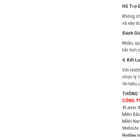
Hỗ Trợ 
Không ch
và xây d
Đánh Gi
Nhiều sp
hồi tích
4. Kết L
Với nhữn
chọn lý 
tín hiệu 
THÔNG T
CÔNG TY
#Laser 
Miền Bắc
Miền Nam
Website.
𝐇𝐨𝐭𝐥𝐢𝐧