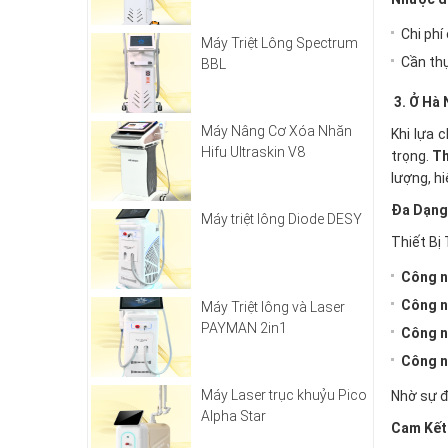
Chi phí
Máy Triệt Lông Spectrum
Cần thự
BBL
3. Ở Hà 
Máy Nâng Cơ Xóa Nhăn
Khi lựa 
Hifu Ultraskin V8
trọng.
Th
lượng, hi
Đa Dạng
Máy triệt lông Diode DESY
Thiết Bị
Công n
Công n
Máy Triệt lông và Laser
PAYMAN 2in1
Công n
Công n
Máy Laser trục khuỷu Pico
Nhờ sự đ
Alpha Star
Cam Kết