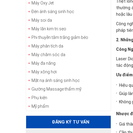
Triệt lô
Máy Oxy Jet
thường á
Đèn ánh sáng sinh học
hoặc lâu
Máy soi da
Công ngh
Máy lăn kim trị sẹo
pháp tiê
Phi thuyền tắm trắng giảm béo
2. Những
Máy phân tích da
Công Ng
Máy chăm sóc da
Laser Di
Máy đa năng
tác động
Máy xông hơi
Ưu điểm
Mặt nạ ánh sáng sinh học
Hiệu qu
Giường Massage thẩm mỹ
Giúp là
Phụ kiện
Không g
Mỹ phẩm
Nhược đ
ĐĂNG KÝ TƯ VẤN
Giá th
Cần thự