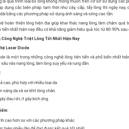
ng là quá trình loại bỏ lông không mong muốn trên cơ sở sử dụng các
p dụng các biện pháp tạm thời như cày, cấp, tẩy lông thì ngày nay, c
 dài bằng các phương pháp sử dụng ánh sáng và sóng cao tần.
ệ hoàn thiện lông hiện đại giúp khai thác nang lông, làm chậm quá t
n tiến nhất hiện nay đều có khả năng giảm hiệu quả tóc từ 80-90% sau qu
 Công Nghệ Triệt Lông Tốt Nhất Hiện Nay
hệ Laser Diode
ode là một trong những công nghệ lông tiên tiến và phổ biến nhất h
 sâu vào nang lông, làm lông suy yếu và rụng dần.
:
ả cao, phù hợp với nhiều loại da.
m sáng da và se khít lông chân.
ây đau rát, ít gây kích ứng.
iểm:
ành cao hơn so với các phương pháp khác.
c hiện nhiều lần để đạt được kết quả tốt nhất.