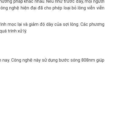
 phương pháp khác nhau. Nếu như trước đây, mọi người
ông nghệ hiện đại đã cho phép loại bỏ lông viễn viễn
rình mọc lại và giảm độ dày của sợi lông. Các phương
á trình xử lý.
iện nay. Công nghệ này sử dụng bước sóng 808nm giúp