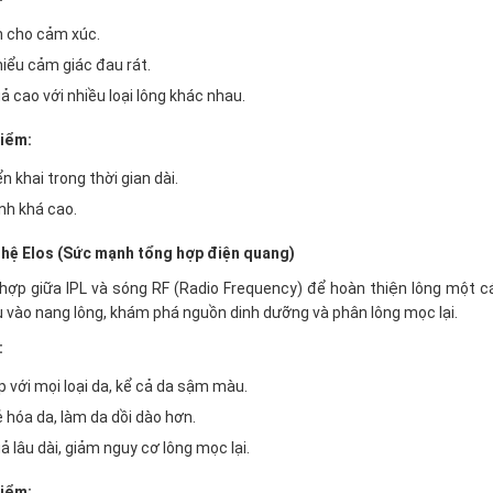
n cho cảm xúc.
iểu cảm giác đau rát.
ả cao với nhiều loại lông khác nhau.
iểm:
ển khai trong thời gian dài.
nh khá cao.
hệ Elos (Sức mạnh tổng hợp điện quang)
 hợp giữa IPL và sóng RF (Radio Frequency) để hoàn thiện lông một cá
 vào nang lông, khám phá nguồn dinh dưỡng và phân lông mọc lại.
:
 với mọi loại da, kể cả da sậm màu.
ẻ hóa da, làm da dồi dào hơn.
ả lâu dài, giảm nguy cơ lông mọc lại.
iểm: