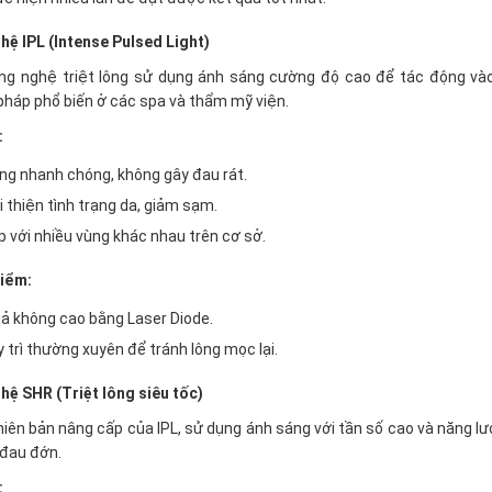
ệ IPL (Intense Pulsed Light)
ông nghệ triệt lông sử dụng ánh sáng cường độ cao để tác động vào 
háp phổ biến ở các spa và thẩm mỹ viện.
:
ông nhanh chóng, không gây đau rát.
i thiện tình trạng da, giảm sạm.
 với nhiều vùng khác nhau trên cơ sở.
iểm:
uả không cao bằng Laser Diode.
 trì thường xuyên để tránh lông mọc lại.
ệ SHR (Triệt lông siêu tốc)
hiên bản nâng cấp của IPL, sử dụng ánh sáng với tần số cao và năng 
 đau đớn.
: