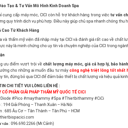
Đào Tạo & Tư Vấn Mô Hình Kinh Doanh Spa
ỉ cung cấp máy móc, CICI còn hỗ trợ khách hàng trong việc
tư vấn c
ựng quy trình dịch vụ phù hợp. Điều này giúp chủ spa nhanh chóng thu hồ
á Cao Từ Khách Hàng
a và thẩm mỹ viện đã nhập máy tại CICI và đánh giá rất cao về chất
 cực này là minh chứng cho uy tín và chuyên nghiệp của CICI trong ngàn
uận
g ưu điểm vượt trội về
chất lượng máy móc, giá cả hợp lý, bảo hành
tưởng cho những ai muốn đầu tư máy
công nghệ triệt lông tốt nhất 
uy tín, đừng bỏ qua CICI để đảm bảo thiết bị chất lượng và hiệu quả kin
IN CHI TIẾT VUI LÒNG LIÊN HỆ :
 CỔ PHẦN GIẢI PHÁP THẨM MỸ QUỐC TẾ CICI
#Diode #Pico #maythammy #Spa #Thietbithammy #CiCi
 : 194 Giải Phóng – Thanh Xuân – Hà Nội
 : 685 Âu Cơ – Tân Thành – Tân Phú – HCM
thietbispacici.com
𝐞 𝐭𝐮̛ 𝐯𝐚̂́𝐧 : 096.690.2266 (Mr.Cảnh)