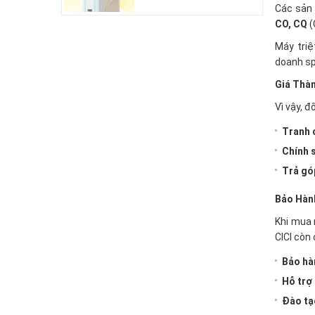
Các sản 
CO, CQ
(
Máy triệ
doanh sp
Giá Thàn
Vì vậy, đ
Tranh 
Chính 
Trả gó
Bảo Hành
Khi mua 
CICI còn
Bảo hà
Hỗ trợ 
Đào tạ