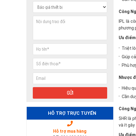
Công Ngh
IPL là c
phương p
Ưu điểm
Triệt l
Giúp cả
Phù hợp
Nhược đ
Hiệu q
Cần duy
Công Ngh
HỖ TRỢ TRỰC TUYẾN
SHR là p
và ít gây
Hỗ trợ mua hàng
Ưu điểm