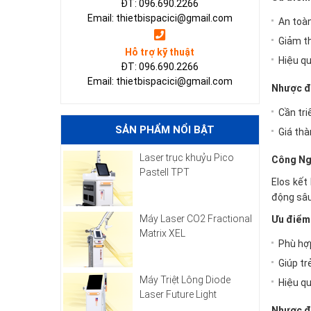
ĐT: 096.690.2266
Email: thietbispacici@gmail.com
An toà
Giảm th
Hỗ trợ kỹ thuật
Hiệu qu
ĐT: 096.690.2266
Email: thietbispacici@gmail.com
Nhược đ
Cần tri
SẢN PHẨM NỔI BẬT
Giá thà
Laser trục khuỷu Pico
Công Ng
Pastell TPT
Elos kết
động sâu
Máy Laser CO2 Fractional
Ưu điểm
Matrix XEL
Phù hợp
Giúp tr
Máy Triệt Lông Diode
Hiệu qu
Laser Future Light
Nhược đ