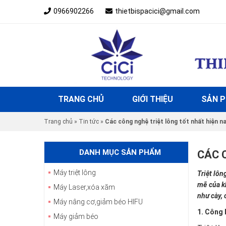
0966902266
thietbispacici@gmail.com
TRANG CHỦ
GIỚI THIỆU
SẢN 
Trang chủ
»
Tin tức
»
Các công nghệ triệt lông tốt nhất hiện 
DANH MỤC SẢN PHẨM
CÁC 
Máy triệt lông
Triệt lôn
mẽ của k
Máy Laser,xóa xăm
như cày, 
Máy nâng cơ,giảm béo HIFU
1. Công 
Máy giảm béo