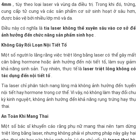
4mm
, tùy theo loại laser và vùng da điều trị. Trong khi đó, trứng,
cung cấp tử cung và các sản phẩm cơ sở sinh hoạt ở sâu hơn,
được bảo vệ bởi nhiều lớp mô và da.
Điều này có nghĩa là
tia laser không thể xuyên sâu vào cơ sở để
ảnh hưởng đến chức năng sản phẩm sinh học
.
Không Gây Rối Loạn Nội Tiết Tố
Một số người lo lắng rằng việc triệt lông bằng laser có thể gây mất
cân bằng hormone hoặc ảnh hưởng đến nội tiết tố, làm suy giảm
khả năng sinh sản. Tuy nhiên, thực tế là
laser triệt lông không có
tác dụng đến nội tiết tố
.
Tia laser chỉ phân tách nang lông mà không ảnh hưởng đến tuyến
nội tiết hay hormone trong cơ thể. Vì vậy, nó không làm thay đổi chu
kỳ kinh nguyệt, không ảnh hưởng đến khả năng rụng trứng hay thụ
thai.
An Toàn Khi Mang Thai
Một số bác sĩ khuyến cáo rằng phụ nữ mang thai nên tạm dừng
triệt lông bằng laser, nhưng không phải vì phương pháp này gây hại