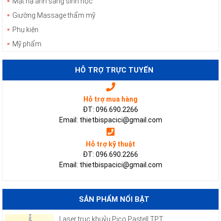
Mặt nạ ánh sáng sinh học
Giường Massage thẩm mỹ
Phụ kiện
Mỹ phẩm
HỖ TRỢ TRỰC TUYẾN
Hỗ trợ mua hàng
ĐT: 096.690.2266
Email: thietbispacici@gmail.com
Hỗ trợ kỹ thuật
ĐT: 096.690.2266
Email: thietbispacici@gmail.com
SẢN PHẨM NỔI BẬT
Laser trục khuỷu Pico Pastell TPT