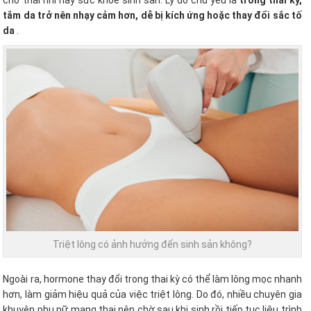
cho thai nhi hay sức khỏe sinh sản. Lý do chủ yếu là
trong thai kỳ,
tắm da trở nên nhạy cảm hơn, dễ bị kích ứng hoặc thay đổi sắc tố
da
.
Triệt lông có ảnh hưởng đến sinh sản không?
Ngoài ra, hormone thay đổi trong thai kỳ có thể làm lông mọc nhanh
hơn, làm giảm hiệu quả của việc triệt lông. Do đó, nhiều chuyên gia
khuyên phụ nữ mang thai nên chờ sau khi sinh rồi tiếp tục liệu trình