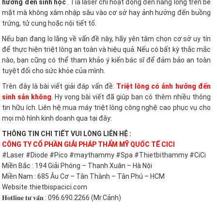
hưởng đến sinh học
. Tia laser chỉ hoạt động đến nang lông trên bề
mặt mà không xâm nhập sâu vào cơ sở hay ảnh hưởng đến buồng
trứng, tử cung hoặc nội tiết tố.
Nếu bạn đang lo lắng về vấn đề này, hãy yên tâm chọn cơ sở uy tín
để thực hiện triệt lông an toàn và hiệu quả. Nếu có bất kỳ thắc mắc
nào, bạn cũng có thể tham khảo ý kiến ​​bác sĩ để đảm bảo an toàn
tuyệt đối cho sức khỏe của mình.
Trên đây là bài viết giải đáp vấn đề:
Triệt lông có ảnh hưởng đến
sinh sản không
. Hy vọng bài viết đã giúp bạn có thêm nhiều thông
tin hữu ích. Liên hệ mua máy triệt lông công nghệ cao phục vụ cho
mọi mô hình kinh doanh qua tại đây:
THÔNG TIN CHI TIẾT VUI LÒNG LIÊN HỆ :
CÔNG TY CỔ PHẦN GIẢI PHÁP THẨM MỸ QUỐC TẾ CICI
#Laser #Diode #Pico #maythammy #Spa #Thietbithammy #CiCi
Miền Bắc : 194 Giải Phóng – Thanh Xuân – Hà Nội
Miền Nam : 685 Âu Cơ – Tân Thành – Tân Phú – HCM
Website.thietbispacici.com
𝐇𝐨𝐭𝐥𝐢𝐧𝐞 𝐭𝐮̛ 𝐯𝐚̂́𝐧 : 096.690.2266 (Mr.Cảnh)