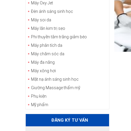
Máy Oxy Jet
Đèn ánh sáng sinh học
Máy soi da
Máy lăn kim trị sẹo
Phi thuyền tắm trắng giảm béo
Máy phân tích da
Máy chăm sóc da
Máy đa năng
Máy xông hơi
Mặt nạ ánh sáng sinh học
Giường Massage thẩm mỹ
Phụ kiện
Mỹ phẩm
ĐĂNG KÝ TƯ VẤN