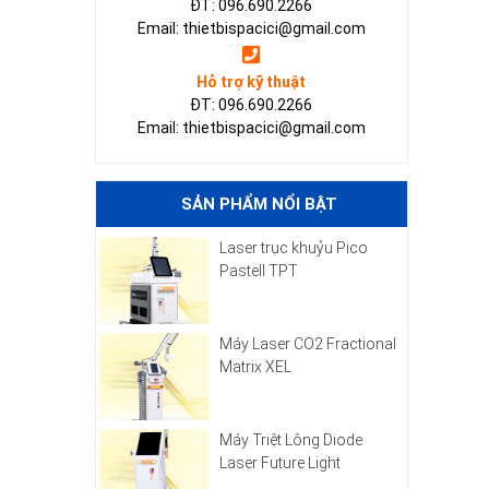
ĐT: 096.690.2266
Email: thietbispacici@gmail.com
Hỗ trợ kỹ thuật
ĐT: 096.690.2266
Email: thietbispacici@gmail.com
SẢN PHẨM NỔI BẬT
Laser trục khuỷu Pico
Pastell TPT
Máy Laser CO2 Fractional
Matrix XEL
Máy Triệt Lông Diode
Laser Future Light