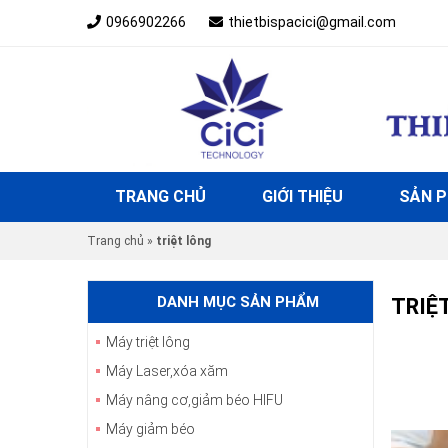
0966902266
thietbispacici@gmail.com
TRANG CHỦ
GIỚI THIỆU
SẢN 
Trang chủ
»
triệt lông
DANH MỤC SẢN PHẨM
TRIỆ
Máy triệt lông
Máy Laser,xóa xăm
Máy nâng cơ,giảm béo HIFU
Máy giảm béo