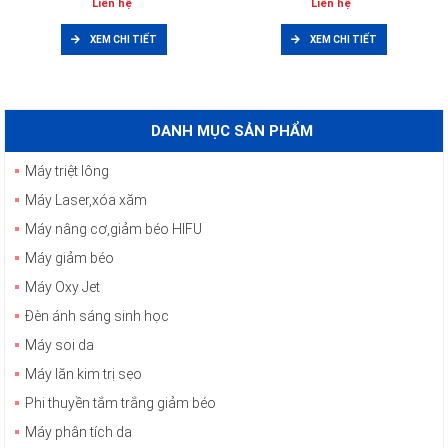
Liên hệ
Liên hệ
XEM CHI TIẾT
XEM CHI TIẾT
DANH MỤC SẢN PHẨM
Máy triệt lông
Máy Laser,xóa xăm
Máy nâng cơ,giảm béo HIFU
Máy giảm béo
Máy Oxy Jet
Đèn ánh sáng sinh học
Máy soi da
Máy lăn kim trị sẹo
Phi thuyền tắm trắng giảm béo
Máy phân tích da