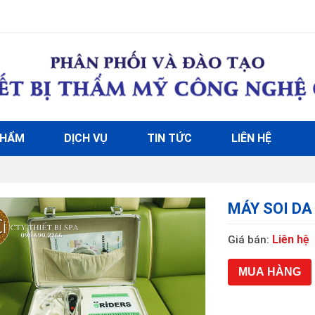
PHẨM
DỊCH VỤ
TIN TỨC
LIÊN HỆ
MÁY SOI DA 
Liên hệ
Giá bán:
MUA HÀNG