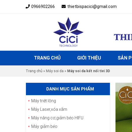
0966902266
thietbispacici@gmail.com
TRANG CHỦ
GIỚI THIỆU
SẢN 
Trang chủ
»
Máy soi da
»
Máy soi da kết nối tivi 3D
DANH MỤC SẢN PHẨM
Máy triệt lông
Máy Laser,xóa xăm
Máy nâng cơ,giảm béo HIFU
Máy giảm béo