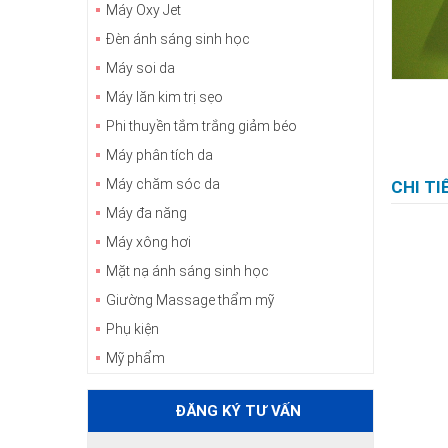
Máy Oxy Jet
Đèn ánh sáng sinh học
Máy soi da
Máy lăn kim trị sẹo
Phi thuyền tắm trắng giảm béo
Máy phân tích da
Máy chăm sóc da
CHI T
Máy đa năng
Máy xông hơi
Mặt nạ ánh sáng sinh học
Giường Massage thẩm mỹ
Phụ kiện
Mỹ phẩm
ĐĂNG KÝ TƯ VẤN