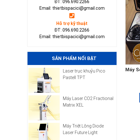
ĐT: 096.690.2266
Email: thietbispacici@gmail.com
Hỗ trợ kỹ thuật
ĐT: 096.690.2266
Email: thietbispacici@gmail.com
SẢN PHẨM NỔI BẬT
Máy S
Laser trục khuỷu Pico
Pastell TPT
Máy Laser CO2 Fractional
Matrix XEL
Máy Triệt Lông Diode
Laser Future Light